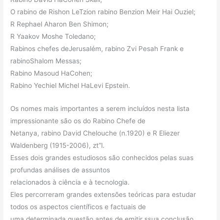
O rabino de Rishon LeTzion rabino Benzion Meir Hai Ouziel;
R Rephael Aharon Ben Shimon;
R Yaakov Moshe Toledano;
Rabinos chefes deJerusalém, rabino Zvi Pesah Frank e
rabinoShalom Messas;
Rabino Masoud HaCohen;
Rabino Yechiel Michel HaLevi Epstein.
Os nomes mais importantes a serem incluídos nesta lista
impressionante são os do Rabino Chefe de
Netanya, rabino David Chelouche (n.1920) e R Eliezer
Waldenberg (1915-2006), zt”l.
Esses dois grandes estudiosos são conhecidos pelas suas
profundas análises de assuntos
relacionados à ciência e à tecnologia.
Eles percorreram grandes extensões teóricas para estudar
todos os aspectos científicos e factuais de
uma determinada questão antes de emitir ssua conclusão