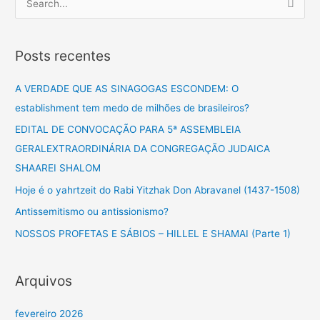
P
e
s
Posts recentes
q
u
A VERDADE QUE AS SINAGOGAS ESCONDEM: O
i
establishment tem medo de milhões de brasileiros?
s
EDITAL DE CONVOCAÇÃO PARA 5ª ASSEMBLEIA
a
GERALEXTRAORDINÁRIA DA CONGREGAÇÃO JUDAICA
r
SHAAREI SHALOM
p
Hoje é o yahrtzeit do Rabi Yitzhak Don Abravanel (1437-1508)
o
Antissemitismo ou antissionismo?
r
NOSSOS PROFETAS E SÁBIOS – HILLEL E SHAMAI (Parte 1)
:
Arquivos
fevereiro 2026