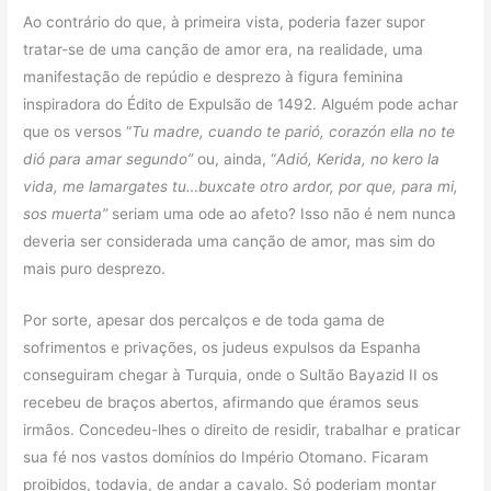
Ao contrário do que, à primeira vista, poderia fazer supor
tratar-se de uma canção de amor era, na realidade, uma
manifestação de repúdio e desprezo à figura feminina
inspiradora do Édito de Expulsão de 1492. Alguém pode achar
que os versos “
Tu madre, cuando te parió, corazón ella no te
dió para amar segundo”
ou, ainda, “
Adió, Kerida, no kero la
vida, me lamargates tu…buxcate otro ardor, por que, para mi,
sos muerta”
seriam uma ode ao afeto? Isso não é nem nunca
deveria ser considerada uma canção de amor, mas sim do
mais puro desprezo.
Por sorte, apesar dos percalços e de toda gama de
sofrimentos e privações, os judeus expulsos da Espanha
conseguiram chegar à Turquia, onde o Sultão Bayazid II os
recebeu de braços abertos, afirmando que éramos seus
irmãos. Concedeu-lhes o direito de residir, trabalhar e praticar
sua fé nos vastos domínios do Império Otomano. Ficaram
proibidos, todavia, de andar a cavalo. Só poderiam montar