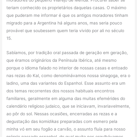
moradores do pequeno vilarejo de Menda. Procurei saber se
teriam conhecido os proprietários daquelas casas. O máximo
que puderam me informar é que os antigos moradores tinham
migrado para a Argentina há alguns anos, mas seria pouco
provável que soubessem quem teria vivido por ali no século
15.
Sabíamos, por tradição oral passada de geração em geração,
que éramos originários da Península Ibérica, até mesmo
porque o idioma falado no interior de nossas casas e entoado
nas rezas do Kal, como denominávamos nossa sinagoga, era o
ladino, uma das variantes do Espanhol. Esse assunto era um
dos temas recorrentes dos nossos habituais encontros
familiares, geralmente em alguma das muitas efemérides do
calendário religioso judaico, que se iniciavam, invariavelmente,
ao pôr do sol. Nessas ocasiões, encerradas as rezas e a
degustação das
komidikas
preparadas com esmero pela
minha vó em seu fogão a carvão, o assunto fluía para nosso
próprio passado espanhol, do qual muito nos orgulhávamos.