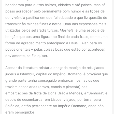
bandearam para outros bairros, cidades e até países, mas só
posso agradecer pelo permanente bom humor e as lições de
convivência pacífica em que fui educado e que fiz questão de
transmitir às minhas filhas e netos. Uma das expressões mais
utilizadas pelos sefaradis turcos,
Mashalá
, é uma espécie de
benção que costuma figurar ao final de cada frase, como uma
forma de agradecimento antecipado a Deus – Alah para os
povos orientais – pelas coisas boas que estão por acontecer,
obviamente, se Ele quiser.
Apesar da literatura relatar a chegada maciça de refugiados
judeus a Istambul, capital do Império Otomano, é provável que
grande parte tenha conseguido embarcar nos navios que
traziam especiarias (cravo, canela e pimenta) nas
embarcações da frota de Doña Grácia Mendes, a “Senhora”, e,
depois de desembarcar em Lisboa, viajado, por terra, para
Salônica, então pertencente ao Império Otomano, onde não
eram perseguidos.