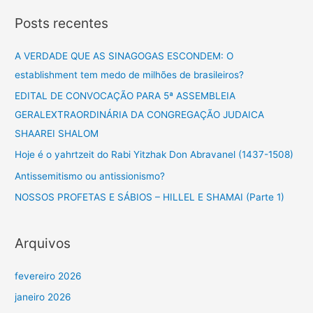
s
Posts recentes
q
u
A VERDADE QUE AS SINAGOGAS ESCONDEM: O
i
establishment tem medo de milhões de brasileiros?
s
EDITAL DE CONVOCAÇÃO PARA 5ª ASSEMBLEIA
a
GERALEXTRAORDINÁRIA DA CONGREGAÇÃO JUDAICA
r
SHAAREI SHALOM
p
Hoje é o yahrtzeit do Rabi Yitzhak Don Abravanel (1437-1508)
o
Antissemitismo ou antissionismo?
r
NOSSOS PROFETAS E SÁBIOS – HILLEL E SHAMAI (Parte 1)
:
Arquivos
fevereiro 2026
janeiro 2026