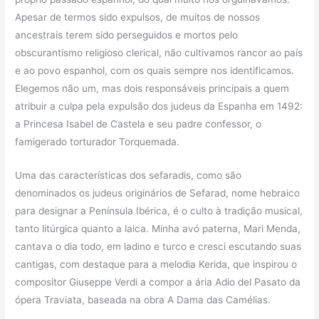
Apesar de termos sido expulsos, de muitos de nossos
ancestrais terem sido perseguidos e mortos pelo
obscurantismo religioso clerical, não cultivamos rancor ao país
e ao povo espanhol, com os quais sempre nos identificamos.
Elegemos não um, mas dois responsáveis principais a quem
atribuir a culpa pela expulsão dos judeus da Espanha em 1492:
a Princesa Isabel de Castela e seu padre confessor, o
famigerado torturador Torquemada.
Uma das características dos sefaradis, como são
denominados os judeus originários de Sefarad, nome hebraico
para designar a Península Ibérica, é o culto à tradição musical,
tanto litúrgica quanto a laica. Minha avó paterna, Mari Menda,
cantava o dia todo, em ladino e turco e cresci escutando suas
cantigas, com destaque para a melodia Kerida, que inspirou o
compositor Giuseppe Verdi a compor a ária Adio del Pasato da
ópera Traviata, baseada na obra A Dama das Camélias.