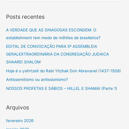
e
s
Posts recentes
q
u
A VERDADE QUE AS SINAGOGAS ESCONDEM: O
i
establishment tem medo de milhões de brasileiros?
s
EDITAL DE CONVOCAÇÃO PARA 5ª ASSEMBLEIA
a
GERALEXTRAORDINÁRIA DA CONGREGAÇÃO JUDAICA
r
SHAAREI SHALOM
p
Hoje é o yahrtzeit do Rabi Yitzhak Don Abravanel (1437-1508)
o
Antissemitismo ou antissionismo?
r
NOSSOS PROFETAS E SÁBIOS – HILLEL E SHAMAI (Parte 1)
:
Arquivos
fevereiro 2026