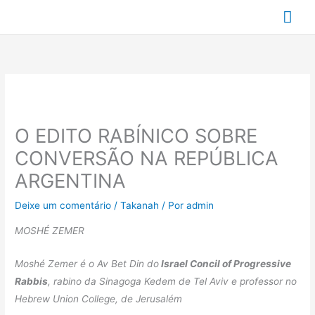
Ir
Me
para
prin
o
conteúdo
O EDITO RABÍNICO SOBRE
CONVERSÃO NA REPÚBLICA
ARGENTINA
Deixe um comentário
/
Takanah
/ Por
admin
MOSHÉ ZEMER
Moshé Zemer é o Av Bet Din do
Israel Concil of Progressive
Rabbis
, rabino da Sinagoga Kedem de Tel Aviv e professor no
Hebrew Union College, de Jerusalém