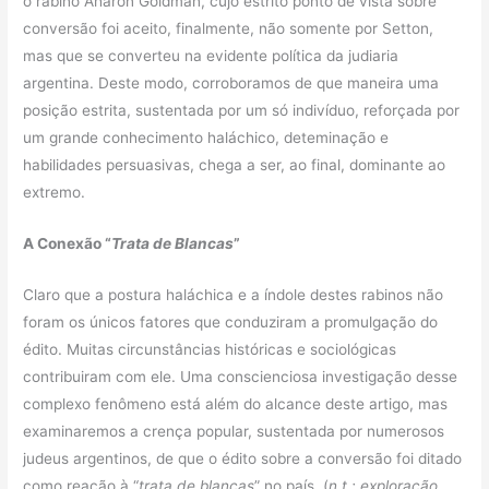
o rabino Aharon Goldman, cujo estrito ponto de vista sobre
conversão foi aceito, finalmente, não somente por Setton,
mas que se converteu na evidente política da judiaria
argentina. Deste modo, corroboramos de que maneira uma
posição estrita, sustentada por um só indivíduo, reforçada por
um grande conhecimento haláchico, deteminação e
habilidades persuasivas, chega a ser, ao final, dominante ao
extremo.
A Conexão “
Trata de Blancas
”
Claro que a postura haláchica e a índole destes rabinos não
foram os únicos fatores que conduziram a promulgação do
édito. Muitas circunstâncias históricas e sociológicas
contribuiram com ele. Uma conscienciosa investigação desse
complexo fenômeno está além do alcance deste artigo, mas
examinaremos a crença popular, sustentada por numerosos
judeus argentinos, de que o édito sobre a conversão foi ditado
como reação à “
trata de blancas
” no país. (
n.t.: exploração