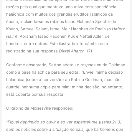
razões pela qual que manteve uma ativa correspondência
haláchica com muitos dos grandes eruditos rabínicos da
época, incluindo-se os rabinos Isaac Elchanán Spector de
Kovno, Samuel Salant, Israel Meir Hacohen de Radin (
o Hafetz
Haim
), Abraham Isaac Hacohen Kuk e Naftali Adler, de
Londres, entre outros. Este ilustrado intercâmbio está
registrado na sua responsa
Divrei Aharon.
(7)
Conforme observado, Setton adotou o
responsum
de Goldman
como a base haláchica para seu edital: “Enviei minha decisão
haláchica (sobre a conversão) ao Rabino Goldman, mas não
guardei nenhuma cópia para mim; minha decisão, no entanto,
está coberta por sua resposta.
O Rabino de Moisesville respondeu:
“Fiquei deprimido ao ouvir e ao ver espantei-me (Isaías 21:3)
com as notícias sobre a situação no país, que há homens que