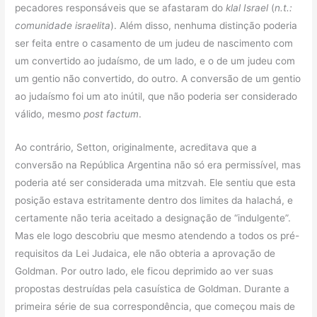
pecadores responsáveis ​​que se afastaram do
klal Israel
(
n.t.:
comunidade israelita
). Além disso, nenhuma distinção poderia
ser feita entre o casamento de um judeu de nascimento com
um convertido ao judaísmo, de um lado, e o de um judeu com
um gentio não convertido, do outro. A conversão de um gentio
ao judaísmo foi um ato inútil, que não poderia ser considerado
válido, mesmo
post factum
.
Ao contrário, Setton, originalmente, acreditava que a
conversão na República Argentina não só era permissível, mas
poderia até ser considerada uma mitzvah. Ele sentiu que esta
posição estava estritamente dentro dos limites da halachá, e
certamente não teria aceitado a designação de “indulgente”.
Mas ele logo descobriu que mesmo atendendo a todos os pré-
requisitos da Lei Judaica, ele não obteria a aprovação de
Goldman. Por outro lado, ele ficou deprimido ao ver suas
propostas destruídas pela casuística de Goldman. Durante a
primeira série de sua correspondência, que começou mais de