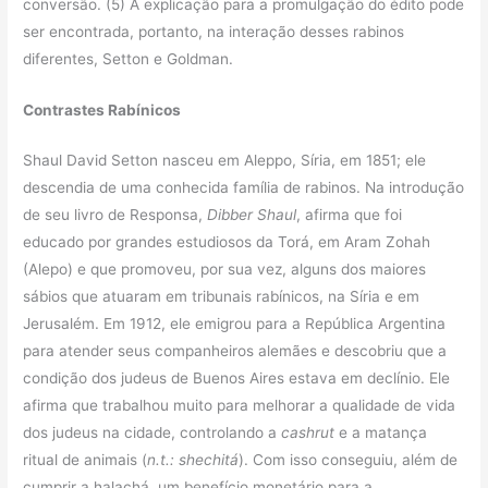
conversão. (5) A explicação para a promulgação do édito pode
ser encontrada, portanto, na interação desses rabinos
diferentes, Setton e Goldman.
Contrastes Rabínicos
Shaul David Setton nasceu em Aleppo, Síria, em 1851; ele
descendia de uma conhecida família de rabinos. Na introdução
de seu livro de Responsa,
Dibber Shaul
, afirma que foi
educado por grandes estudiosos da Torá, em Aram Zohah
(Alepo) e que promoveu, por sua vez, alguns dos maiores
sábios que atuaram em tribunais rabínicos, na Síria e em
Jerusalém. Em 1912, ele emigrou para a República Argentina
para atender seus companheiros alemães e descobriu que a
condição dos judeus de Buenos Aires estava em declínio. Ele
afirma que trabalhou muito para melhorar a qualidade de vida
dos judeus na cidade, controlando a
cashrut
e a matança
ritual de animais (
n.t.: shechitá
). Com isso conseguiu, além de
cumprir a halachá, um benefício monetário para a