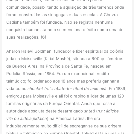
comunidade, possibilitando a aquisição de três terrenos onde
foram construídas as sinagogas e duas escolas. A Chevra
Cadisha também foi fundada. Não se registra nenhuma
conquista humanista nem se menciona o édito como uma de
suas realizações. (6)
Aharon Halevi Goldman, fundador e lider espiritual da colônia
judaica Moisesville (Kiriat Moshé), situada a 600 quilômetros
de Buenos Aires, na Província de Santa Fé, nasceu em
Podolia, Rússia, em 1854. Era um excepcional erudito
talmúdico; foi ordenado aos 18 anos mas preferiu ganhar a
vida como
shochet
(n.t.: abatedor ritual de animais)
. Em 1889,
emigrou para Moisesville e ali foi o rabino e lider de umas 120
famílias originárias da Europa Oriental. Ainda que fosse a
autoridade absoluta deste desarraigado
shtetl
(
n.t.: íidiche,
vila ou aldeia judaica
) na América Latina, lhe era
indubitavelmente muito difícil de segregar-se de sua origem
bíblica e talmúdica na Europa Oriental. Talvez esta é uma das