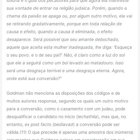
luxúria é o guia dos pecadores para que agora ela manifeste
sua vontade de entrar na religião judaica. Porém, quando a
chama da paixão se apaga ou, por algum outro motivo, ela vai
se retirando gradativamente, porque em toda relação de
causa e efeito, quando a causa é eliminada, o efeito
desaparece. Será possível que seu amante debochado,
aquele que aceita esta mulher inadequada, lhe diga: ‘
Esqueça
o seu povo. e o de seu pai?’
Não, é claro como a luz do sol
que ele a seguirá como um boi levado ao matadouro. Isso
será uma desgraça terrível e uma desgraça eterna. Agora,
onde está sua conversão?”
Goldman não menciona as disposições dos códigos e de
muitos autores
responsa
, segundo os quais um outro motivo
para a conversão, como o casamento com um judeu, pode
desqualificar o candidato no início (
lechathila
), mas que, no
entanto,
ex post facto
(
bediavad
) a conversão pode ser
válida.(11) O que precede é apenas uma amostra dos inúmeros