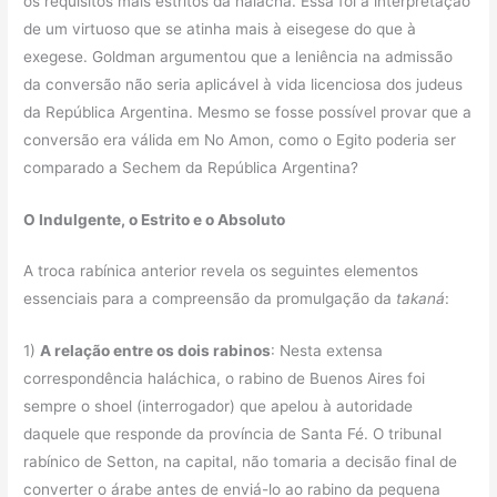
os requisitos mais estritos da halachá. Essa foi a interpretação
de um virtuoso que se atinha mais à eisegese do que à
exegese. Goldman argumentou que a leniência na admissão
da conversão não seria aplicável à vida licenciosa dos judeus
da República Argentina. Mesmo se fosse possível provar que a
conversão era válida em No Amon, como o Egito poderia ser
comparado a Sechem da República Argentina?
O Indulgente, o Estrito e o Absoluto
A troca rabínica anterior revela os seguintes elementos
essenciais para a compreensão da promulgação da
takaná
:
1)
A relação entre os dois rabinos
: Nesta extensa
correspondência haláchica, o rabino de Buenos Aires foi
sempre o shoel (interrogador) que apelou à autoridade
daquele que responde da província de Santa Fé. O tribunal
rabínico de Setton, na capital, não tomaria a decisão final de
converter o árabe antes de enviá-lo ao rabino da pequena