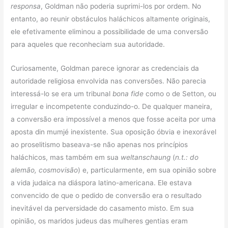
responsa
, Goldman não poderia suprimi-los por ordem. No
entanto, ao reunir obstáculos haláchicos altamente originais,
ele efetivamente eliminou a possibilidade de uma conversão
para aqueles que reconheciam sua autoridade.
Curiosamente, Goldman parece ignorar as credenciais da
autoridade religiosa envolvida nas conversões. Não parecia
interessá-lo se era um tribunal
bona fide
como o de Setton, ou
irregular e incompetente conduzindo-o. De qualquer maneira,
a conversão era impossível a menos que fosse aceita por uma
aposta din mumjé inexistente. Sua oposição óbvia e inexorável
ao proselitismo baseava-se não apenas nos princípios
haláchicos, mas também em sua
weltanschaung
(
n.t.: do
alemão, cosmovisão
) e, particularmente, em sua opinião sobre
a vida judaica na diáspora latino-americana. Ele estava
convencido de que o pedido de conversão era o resultado
inevitável da perversidade do casamento misto. Em sua
opinião, os maridos judeus das mulheres gentias eram