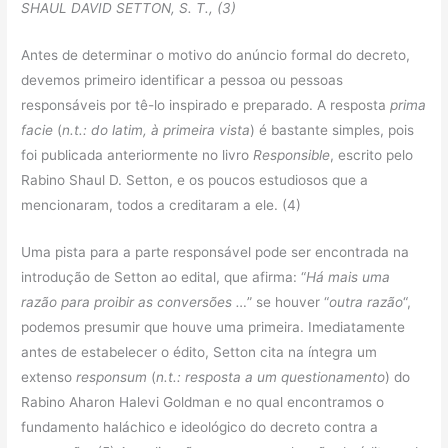
SHAUL DAVID SETTON, S. T.,
(3)
Antes de determinar o motivo do anúncio formal do decreto,
devemos primeiro identificar a pessoa ou pessoas
responsáveis ​​por tê-lo inspirado e preparado. A resposta
prima
facie
(
n.t.: do latim, à primeira vista
) é bastante simples, pois
foi publicada anteriormente no livro
Responsible
, escrito pelo
Rabino Shaul D. Setton, e os poucos estudiosos que a
mencionaram, todos a creditaram a ele. (4)
Uma pista para a parte responsável pode ser encontrada na
introdução de Setton ao edital, que afirma: “
Há mais uma
razão para proibir as conversões …
” se houver “
outra razão
“,
podemos presumir que houve uma primeira. Imediatamente
antes de estabelecer o édito, Setton cita na íntegra um
extenso
responsum
(
n.t.: resposta a um questionamento
) do
Rabino Aharon Halevi Goldman e no qual encontramos o
fundamento haláchico e ideológico do decreto contra a