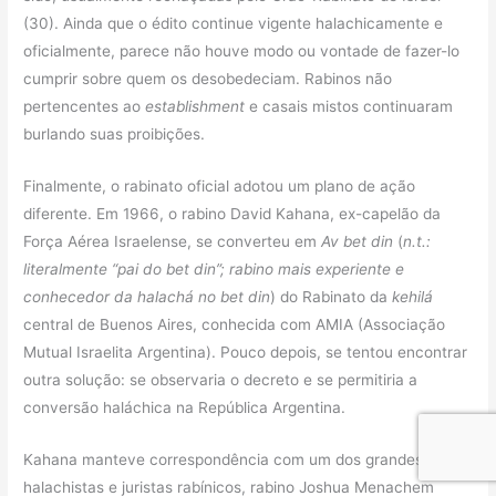
(30). Ainda que o édito continue vigente halachicamente e
oficialmente, parece não houve modo ou vontade de fazer-lo
cumprir sobre quem os desobedeciam. Rabinos não
pertencentes ao
establishment
e casais mistos continuaram
burlando suas proibições.
Finalmente, o rabinato oficial adotou um plano de ação
diferente. Em 1966, o rabino David Kahana, ex-capelão da
Força Aérea Israelense, se converteu em
Av bet din
(
n.t.:
literalmente “pai do bet din”; rabino mais experiente e
conhecedor da halachá no bet din
) do Rabinato da
kehilá
central de Buenos Aires, conhecida com AMIA (Associação
Mutual Israelita Argentina). Pouco depois, se tentou encontrar
outra solução: se observaria o decreto e se permitiria a
conversão haláchica na República Argentina.
Kahana manteve correspondência com um dos grandes
halachistas e juristas rabínicos, rabino Joshua Menachem