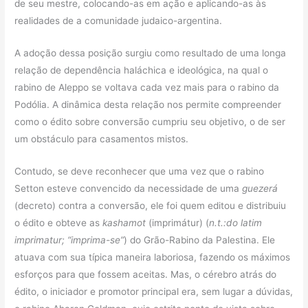
de seu mestre, colocando-as em ação e aplicando-as às
realidades de a comunidade judaico-argentina.
A adoção dessa posição surgiu como resultado de uma longa
relação de dependência haláchica e ideológica, na qual o
rabino de Aleppo se voltava cada vez mais para o rabino da
Podólia. A dinâmica desta relação nos permite compreender
como o édito sobre conversão cumpriu seu objetivo, o de ser
um obstáculo para casamentos mistos.
Contudo, se deve reconhecer que uma vez que o rabino
Setton esteve convencido da necessidade de uma
guezerá
(decreto) contra a conversão, ele foi quem editou e distribuiu
o édito e obteve as
kashamot
(imprimátur) (
n.t.:do latim
imprimatur; “imprima-se”
) do Grão-Rabino da Palestina. Ele
atuava com sua típica maneira laboriosa, fazendo os máximos
esforços para que fossem aceitas. Mas, o cérebro atrás do
édito, o iniciador e promotor principal era, sem lugar a dúvidas,