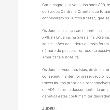
Carlomagno, por volta dos anos 800, o
da Europa Central e Oriental que fora
conheceram os Turcos Khazar, que se 
Os Judeus alcançaram o ponto mais al
XVII, na Lituânia, na Silésia, na Ucrân
seis milhões de Judeus ou mais foram
número de pessoas representa possive
Americana e Israelita.
Os Judeus Asquenazistas, devido a te
conseguiu manter, foi preservado o “p
traços muitos próprios e reconhecivei
do ADN e serem descendente de um pe
genética estes costumam ter desordens
JUDEU I