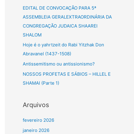
a
EDITAL DE CONVOCAÇÃO PARA 5ª
r
ASSEMBLEIA GERALEXTRAORDINÁRIA DA
p
CONGREGAÇÃO JUDAICA SHAAREI
o
SHALOM
r
Hoje é o yahrtzeit do Rabi Yitzhak Don
:
Abravanel (1437-1508)
Antissemitismo ou antissionismo?
NOSSOS PROFETAS E SÁBIOS – HILLEL E
SHAMAI (Parte 1)
Arquivos
fevereiro 2026
janeiro 2026