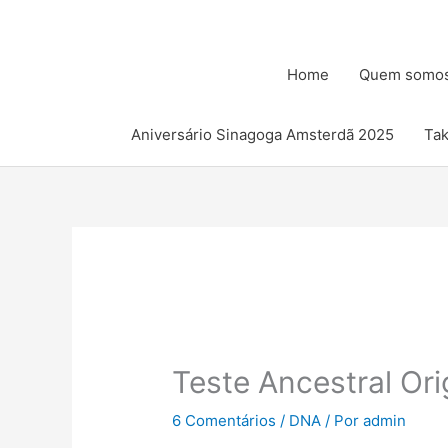
Ir
para
o
Home
Quem somo
conteúdo
Aniversário Sinagoga Amsterdã 2025
Ta
Teste Ancestral Or
6 Comentários
/
DNA
/ Por
admin