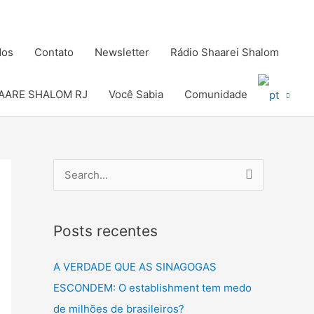
dos
Contato
Newsletter
Rádio Shaarei Shalom
AARE SHALOM RJ
Você Sabia
Comunidade
P
e
s
Posts recentes
q
u
A VERDADE QUE AS SINAGOGAS
i
ESCONDEM: O establishment tem medo
s
de milhões de brasileiros?