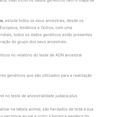
aica; (Não Incluí os dados genéticos nem o mapa de
us
, estuda todos os seus ancestrais, desde os
 Europeus, Asiáticos e Outros, com uma
diais, todos os dados genéticos estão presentes
ração do grupo dos seus ancestrais.
cos no relatório do teste de ADN ancestral
es genéticos que são utilizados para a realização
el no teste de ancestralidade judaica plus
lizar na tabela acima), são herdados de toda a sua
 pertence ao pai e outro à herança genática da