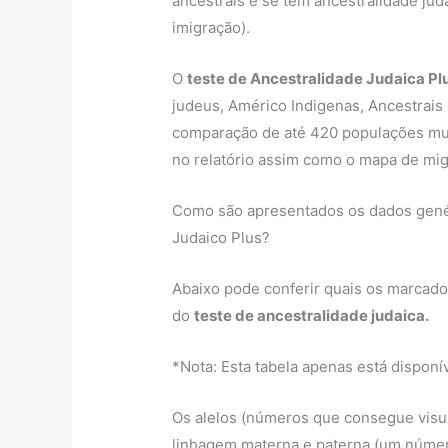
ancestrais e se tem ancestralidade jud
imigração).
O
teste de Ancestralidade Judaica Pl
judeus, Américo Indigenas, Ancestrais
comparação de até 420 populações mun
no relatório assim como o mapa de mig
Como são apresentados os dados genéti
Judaico Plus?
Abaixo pode conferir quais os marcador
do
teste de ancestralidade judaica.
*Nota: Esta tabela apenas está disponív
Os alelos (números que consegue visua
linhagem materna e paterna (um número