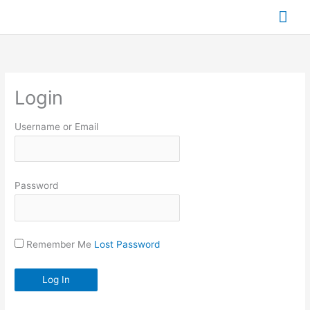
Ir
Me
para
prin
o
conteúdo
Login
Username or Email
Password
Remember Me
Lost Password