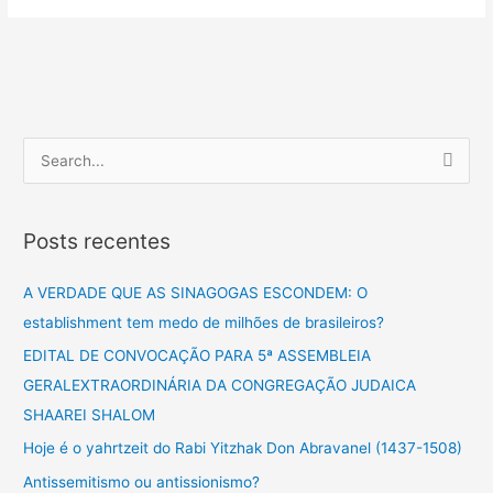
P
e
s
Posts recentes
q
u
A VERDADE QUE AS SINAGOGAS ESCONDEM: O
i
establishment tem medo de milhões de brasileiros?
s
EDITAL DE CONVOCAÇÃO PARA 5ª ASSEMBLEIA
a
GERALEXTRAORDINÁRIA DA CONGREGAÇÃO JUDAICA
r
SHAAREI SHALOM
p
Hoje é o yahrtzeit do Rabi Yitzhak Don Abravanel (1437-1508)
o
Antissemitismo ou antissionismo?
r