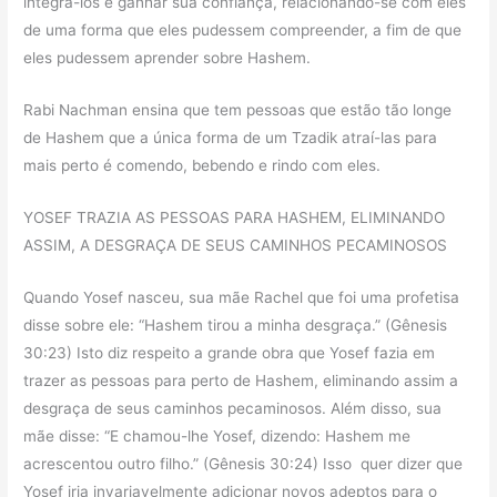
integrá-los e ganhar sua confiança, relacionando-se com eles
de uma forma que eles pudessem compreender, a fim de que
eles pudessem aprender sobre Hashem.
Rabi Nachman ensina que tem pessoas que estão tão longe
de Hashem que a única forma de um Tzadik atraí-las para
mais perto é comendo, bebendo e rindo com eles.
YOSEF TRAZIA AS PESSOAS PARA HASHEM, ELIMINANDO
ASSIM, A DESGRAÇA DE SEUS CAMINHOS PECAMINOSOS
Quando Yosef nasceu, sua mãe Rachel que foi uma profetisa
disse sobre ele: “Hashem tirou a minha desgraça.” (Gênesis
30:23) Isto diz respeito a grande obra que Yosef fazia em
trazer as pessoas para perto de Hashem, eliminando assim a
desgraça de seus caminhos pecaminosos. Além disso, sua
mãe disse: “E chamou-lhe Yosef, dizendo: Hashem me
acrescentou outro filho.” (Gênesis 30:24) Isso quer dizer que
Yosef iria invariavelmente adicionar novos adeptos para o