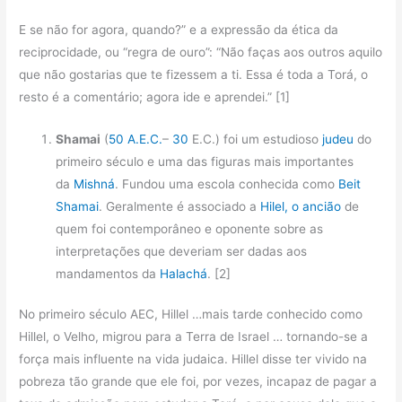
E se não for agora, quando?” e a expressão da ética da
reciprocidade, ou “regra de ouro”: “Não faças aos outros aquilo
que não gostarias que te fizessem a ti. Essa é toda a Torá, o
resto é a comentário; agora ide e aprendei.” [1]
Shamai
(
50 A.E.C.
–
30
E.C.) foi um estudioso
judeu
do
primeiro século e uma das figuras mais importantes
da
Mishná
. Fundou uma escola conhecida como
Beit
Shamai
. Geralmente é associado a
Hilel, o ancião
de
quem foi contemporâneo e oponente sobre as
interpretações que deveriam ser dadas aos
mandamentos da
Halachá
. [2]
No primeiro século AEC, Hillel …mais tarde conhecido como
Hillel, o Velho, migrou para a Terra de Israel … tornando-se a
força mais influente na vida judaica. Hillel disse ter vivido na
pobreza tão grande que ele foi, por vezes, incapaz de pagar a