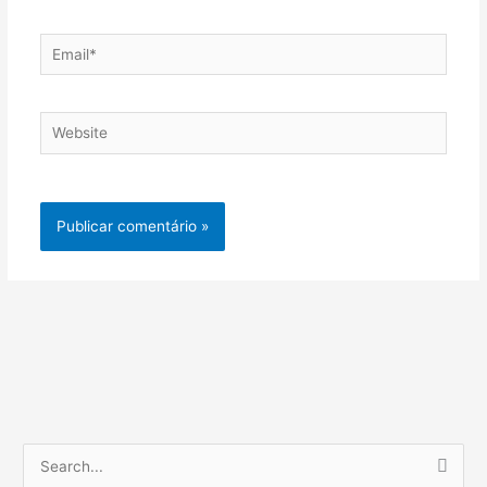
Email*
Website
P