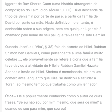
Iggeret de Rav Sherira Gaon (uma história abrangente da
composição do Talmud do século 10. EC), Hillel descende da
tribo de Benjamin por parte de pai e, a partir da família de
David por parte da mãe. Nada definitivo, no entanto, é
conhecido sobre a sua origem, nem em qualquer lugar ele é
chamado pelo nome do seu pai, que talvez tenha sido Gamliel.
Quando Josefus ( “Vita”, § 38) fala do bisneto de Hillel, Rabban
Shimon ben Gamliel I, como pertencente a uma família muito
célebre …, ele provavelmente se refere à glória que a família
teve devido à atividade de Hillel e Rabban Gamliel Hazaken.
Apenas o irmão de Hillel, Shebna é mencionado, ele era um
comerciante, enquanto que Hillel se dedicou a estudar a
Torah, ao mesmo tempo que trabalha como um lenhador.
Ética –
Ele é popularmente conhecido como o autor de duas
frases: “Se eu não sou por mim mesmo, que será de mim? E
quando eu sou para mim, que sou eu?