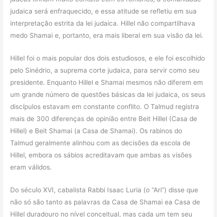
judaica será enfraquecido, e essa atitude se refletiu em sua
interpretação estrita da lei judaica. Hillel não compartilhava
medo Shamai e, portanto, era mais liberal em sua visão da lei.
Hillel foi o mais popular dos dois estudiosos, e ele foi escolhido
pelo Sinédrio, a suprema corte judaica, para servir como seu
presidente. Enquanto Hillel e Shamai mesmos não diferem em
um grande número de questões básicas da lei judaica, os seus
discípulos estavam em constante conflito. O Talmud registra
mais de 300 diferenças de opinião entre Beit Hillel (Casa de
Hillel) e Beit Shamai (a Casa de Shamai). Os rabinos do
Talmud geralmente alinhou com as decisões da escola de
Hillel, embora os sábios acreditavam que ambas as visões
eram válidos.
Do século XVI, cabalista Rabbi Isaac Luria (o “Ari”) disse que
não só são tanto as palavras da Casa de Shamai ea Casa de
Hillel duradouro no nível conceitual, mas cada um tem seu