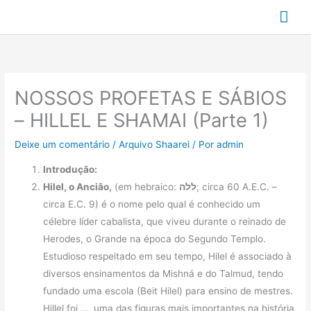
Ir
Me
para
prin
o
conteúdo
NOSSOS PROFETAS E SÁBIOS
– HILLEL E SHAMAI (Parte 1)
Deixe um comentário
/
Arquivo Shaarei
/ Por
admin
Introdução:
Hilel, o Ancião,
(em hebraico:
ללה
; circa 60 A.E.C. –
circa E.C. 9) é o nome pelo qual é conhecido um
célebre líder cabalista, que viveu durante o reinado de
Herodes, o Grande na época do Segundo Templo.
Estudioso respeitado em seu tempo, Hilel é associado à
diversos ensinamentos da Mishná e do Talmud, tendo
fundado uma escola (Beit Hilel) para ensino de mestres.
Hillel foi …, uma das figuras mais importantes na história