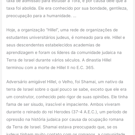
taxa de admissão para estudar a Torá, e por causa dele que a
taxa foi abolida. Ele era conhecido por sua bondade, gentileza,
preocupação para a humanidade. …
Hoje, a organização “Hillel”, uma rede de organizações de
estudantes universitários judeus, é nomeado para ele. Hillel e
seus descendentes estabelecidos academias de
aprendizagem e foram os líderes da comunidade judaica na
Terra de Israel durante vários séculos. A dinastia Hillel
terminou com a morte de Hillel II no E.C. 365.
Adversário amigável Hillel, o Velho, foi Shamai, um nativo da
terra de Israel sobre o qual pouco se sabe, exceto que ele era
um construtor, conhecido pelo rigor de suas opiniões. Ele tinha
fama de ser sisudo, irascível e impaciente. Ambos viveram
durante o reinado do rei Herodes (37-4 A.E.C.), um período de
opressão na história judaica por causa da ocupação romana
da Terra de Israel. Shamai estava preocupado que, se os
judeus tinham muito contato com os romanos, a comunidade