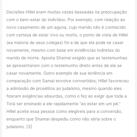
Decisões Hillel eram muitas vezes baseadas na preocupação
com o bem-estar do indivíduo. Por exemplo, com relação ao
novo casamento de um aguna, cujo marido não é conhecido
com certeza de estar vivo ou morto, o ponto de vista de Hillel
(ea maioria de seus colegas) foi a de que ela pode se casar
novamente, mesmo com base em evidências indiretas do
marido de morte. Aposta Shamai exigido que as testemunhas
se apresentarem com o testemunho direto antes de ela se
casar novamente. Outro exemplo de sua leniência em
comparação com Samai envolve convertidos; Hillel favoreceu
a admissão de prosélitos ao judaísmo, mesmo quando eles
fizeram exigências absurdas, como o fez ao exigir que toda a
Torá ser ensinado a ele rapidamente “ao estar em um pé.”
Hillel aceite essa pessoa como elegíveis para a conversão,
enquanto que Shamai despediu como não séria sobre o
judaísmo. [3]