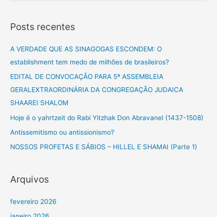
e
s
Posts recentes
q
u
A VERDADE QUE AS SINAGOGAS ESCONDEM: O
i
establishment tem medo de milhões de brasileiros?
s
EDITAL DE CONVOCAÇÃO PARA 5ª ASSEMBLEIA
a
GERALEXTRAORDINÁRIA DA CONGREGAÇÃO JUDAICA
r
SHAAREI SHALOM
p
Hoje é o yahrtzeit do Rabi Yitzhak Don Abravanel (1437-1508)
o
Antissemitismo ou antissionismo?
r
NOSSOS PROFETAS E SÁBIOS – HILLEL E SHAMAI (Parte 1)
:
Arquivos
fevereiro 2026
janeiro 2026