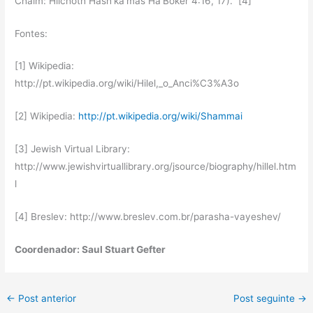
Chaim: Hilchoth Hash’ka’mas Ha’Boker 4:16, 17). [4]
Fontes:
[1] Wikipedia:
http://pt.wikipedia.org/wiki/Hilel,_o_Anci%C3%A3o
[2] Wikipedia:
http://pt.wikipedia.org/wiki/Shammai
[3] Jewish Virtual Library:
http://www.jewishvirtuallibrary.org/jsource/biography/hillel.htm
l
[4] Breslev: http://www.breslev.com.br/parasha-vayeshev/
Coordenador: Saul Stuart Gefter
←
Post anterior
Post seguinte
→