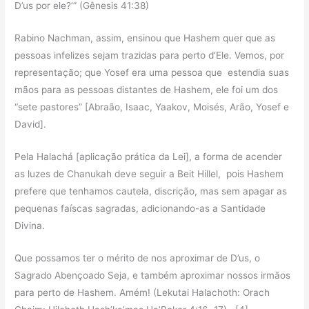
D’us por ele?’” (Gênesis 41:38)
Rabino Nachman, assim, ensinou que Hashem quer que as
pessoas infelizes sejam trazidas para perto d’Ele. Vemos, por
representação; que Yosef era uma pessoa que estendia suas
mãos para as pessoas distantes de Hashem, ele foi um dos
“sete pastores” [Abraão, Isaac, Yaakov, Moisés, Arão, Yosef e
David].
Pela Halachá [aplicação prática da Lei], a forma de acender
as luzes de Chanukah deve seguir a Beit Hillel, pois Hashem
prefere que tenhamos cautela, discrição, mas sem apagar as
pequenas faíscas sagradas, adicionando-as a Santidade
Divina.
Que possamos ter o mérito de nos aproximar de D’us, o
Sagrado Abençoado Seja, e também aproximar nossos irmãos
para perto de Hashem. Amém! (Lekutai Halachoth: Orach