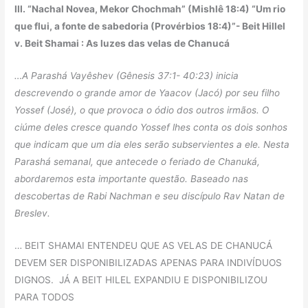
III. “Nachal Novea, Mekor Chochmah” (Mishlê 18:4) “Um rio
que flui, a fonte de sabedoria (Provérbios 18:4)”- Beit Hillel
v. Beit Shamai : As luzes das velas de Chanucá
…A Parashá Vayêshev
(Gênesis 37:1- 40:23) inicia
descrevendo o grande amor de Yaacov (Jacó) por seu filho
Yossef (José), o que provoca o ódio dos outros irmãos. O
ciúme deles cresce quando Yossef lhes conta os dois sonhos
que indicam que um dia eles serão subservientes a ele. Nesta
Parashá semanal, que antecede o feriado de Chanuká,
abordaremos esta importante questão. Baseado nas
descobertas de Rabi Nachman e seu discípulo Rav Natan de
Breslev.
… BEIT SHAMAI ENTENDEU QUE AS VELAS DE CHANUCÁ
DEVEM SER DISPONIBILIZADAS APENAS PARA INDIVÍDUOS
DIGNOS. JÁ A BEIT HILEL EXPANDIU E DISPONIBILIZOU
PARA TODOS