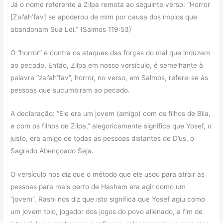
Já o nome referente a Zilpa remota ao seguinte verso: “Horror
[Zal’ah’fav] se apoderou de mim por causa dos ímpios que
abandonam Sua Lei.” (Salmos 119:53)
O “horror” é contra os ataques das forças do mal que induzem
ao pecado. Então, Zilpa em nosso versículo, é semelhante à
palavra “zal’ah’fav”, horror, no verso, em Salmos, refere-se às
pessoas que sucumbiram ao pecado.
A declaração: “Ele era um jovem (amigo) com os filhos de Bila,
e com os filhos de Zilpa,” alegoricamente significa que Yosef, o
justo, era amigo de todas as pessoas distantes de D’us, o
Sagrado Abençoado Seja.
O versículo nos diz que o método que ele usou para atrair as
pessoas para mais perto de Hashem era agir como um
“jovem”. Rashi nos diz que isto significa que Yosef agiu como
um jovem tolo, jogador dos jogos do povo alienado, a fim de