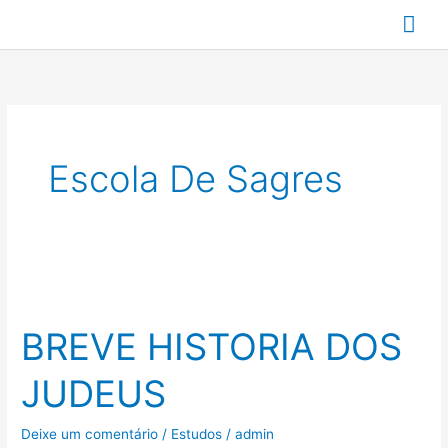
Ir
Me
para
prin
o
conteúdo
Escola De Sagres
BREVE
HISTORIA
BREVE HISTORIA DOS
DOS
JUDEUS
JUDEUS
Deixe um comentário
/
Estudos
/
admin