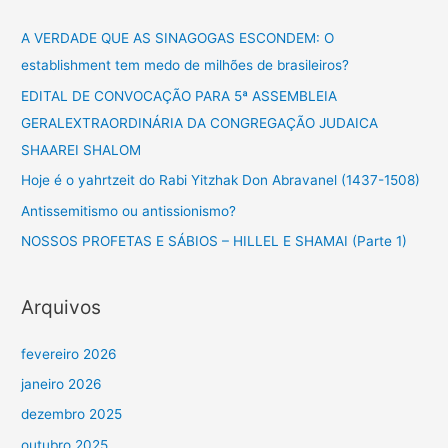
q
u
A VERDADE QUE AS SINAGOGAS ESCONDEM: O
i
establishment tem medo de milhões de brasileiros?
s
EDITAL DE CONVOCAÇÃO PARA 5ª ASSEMBLEIA
a
GERALEXTRAORDINÁRIA DA CONGREGAÇÃO JUDAICA
r
SHAAREI SHALOM
p
Hoje é o yahrtzeit do Rabi Yitzhak Don Abravanel (1437-1508)
o
Antissemitismo ou antissionismo?
r
NOSSOS PROFETAS E SÁBIOS – HILLEL E SHAMAI (Parte 1)
:
Arquivos
fevereiro 2026
janeiro 2026
dezembro 2025
outubro 2025