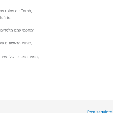
os rolos de Torah,
tuário.
מחכמי עמנו מלמדים כי חמישה אירועים טרגים התרחשו בתמוז 17:
1) לוחות הראשונים של החוק נשברו בגלל תקלה של העגל הזהוב,
3) המצר המבוצר של העיר התמוטט במהלך חורבן בית המקדש השני,
Post seguinte