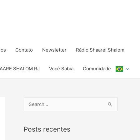
dos
Contato
Newsletter
Rádio Shaarei Shalom
AARE SHALOM RJ
Você Sabia
Comunidade
P
e
s
Posts recentes
q