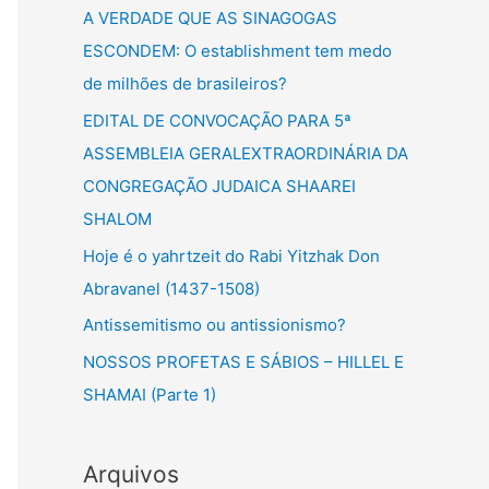
u
A VERDADE QUE AS SINAGOGAS
i
ESCONDEM: O establishment tem medo
s
de milhões de brasileiros?
a
EDITAL DE CONVOCAÇÃO PARA 5ª
r
ASSEMBLEIA GERALEXTRAORDINÁRIA DA
p
CONGREGAÇÃO JUDAICA SHAAREI
o
SHALOM
r
Hoje é o yahrtzeit do Rabi Yitzhak Don
:
Abravanel (1437-1508)
Antissemitismo ou antissionismo?
NOSSOS PROFETAS E SÁBIOS – HILLEL E
SHAMAI (Parte 1)
Arquivos