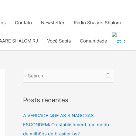
dos
Contato
Newsletter
Rádio Shaarei Shalom
AARE SHALOM RJ
Você Sabia
Comunidade
P
e
s
Posts recentes
q
u
A VERDADE QUE AS SINAGOGAS
i
ESCONDEM: O establishment tem medo
s
de milhões de brasileiros?