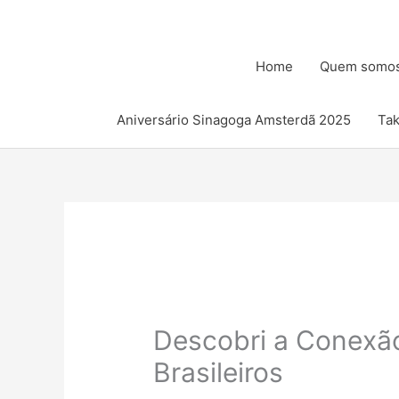
Ir
para
o
Home
Quem somo
conteúdo
Aniversário Sinagoga Amsterdã 2025
Ta
Descobri a Conexão
Brasileiros