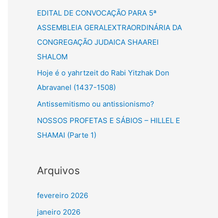
a
EDITAL DE CONVOCAÇÃO PARA 5ª
r
ASSEMBLEIA GERALEXTRAORDINÁRIA DA
p
CONGREGAÇÃO JUDAICA SHAAREI
o
SHALOM
r
Hoje é o yahrtzeit do Rabi Yitzhak Don
:
Abravanel (1437-1508)
Antissemitismo ou antissionismo?
NOSSOS PROFETAS E SÁBIOS – HILLEL E
SHAMAI (Parte 1)
Arquivos
fevereiro 2026
janeiro 2026