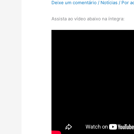
Deixe um comentário
/
Notícias
/ Por
a
Assista ao vídeo abaixo na íntegra: