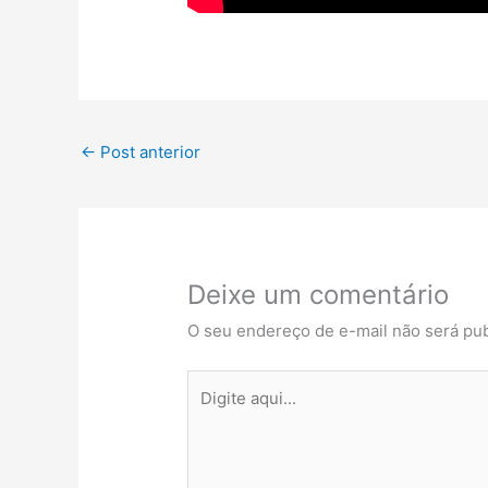
←
Post anterior
Deixe um comentário
O seu endereço de e-mail não será pub
Digite
aqui...