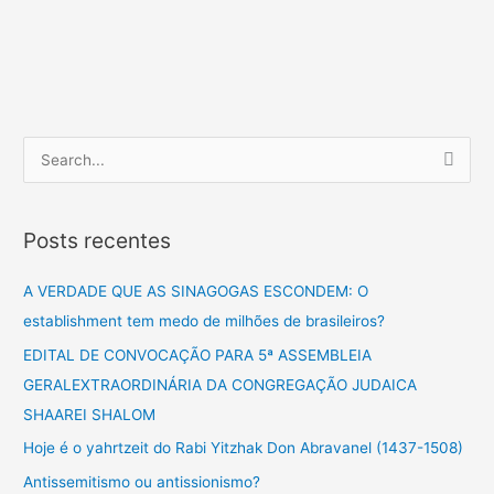
P
e
s
Posts recentes
q
u
A VERDADE QUE AS SINAGOGAS ESCONDEM: O
i
establishment tem medo de milhões de brasileiros?
s
EDITAL DE CONVOCAÇÃO PARA 5ª ASSEMBLEIA
a
GERALEXTRAORDINÁRIA DA CONGREGAÇÃO JUDAICA
r
SHAAREI SHALOM
p
Hoje é o yahrtzeit do Rabi Yitzhak Don Abravanel (1437-1508)
o
Antissemitismo ou antissionismo?
r