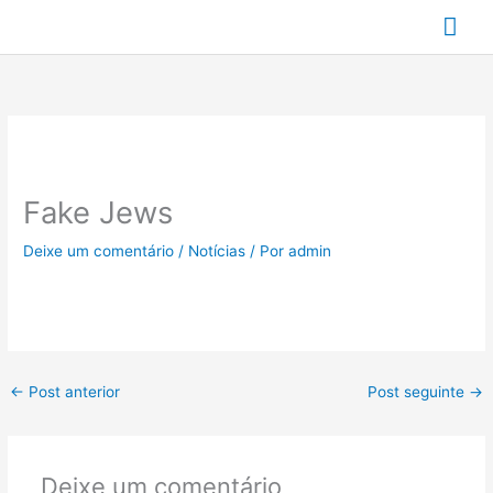
Ir
Me
para
prin
o
conteúdo
Fake Jews
Deixe um comentário
/
Notícias
/ Por
admin
←
Post anterior
Post seguinte
→
Deixe um comentário