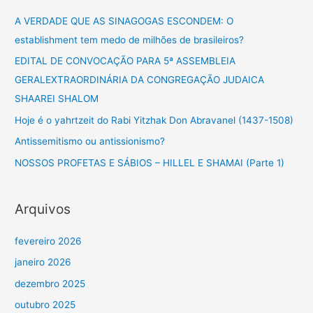
u
A VERDADE QUE AS SINAGOGAS ESCONDEM: O
i
establishment tem medo de milhões de brasileiros?
s
EDITAL DE CONVOCAÇÃO PARA 5ª ASSEMBLEIA
a
GERALEXTRAORDINÁRIA DA CONGREGAÇÃO JUDAICA
r
SHAAREI SHALOM
p
Hoje é o yahrtzeit do Rabi Yitzhak Don Abravanel (1437-1508)
o
Antissemitismo ou antissionismo?
r
NOSSOS PROFETAS E SÁBIOS – HILLEL E SHAMAI (Parte 1)
:
Arquivos
fevereiro 2026
janeiro 2026
dezembro 2025
outubro 2025