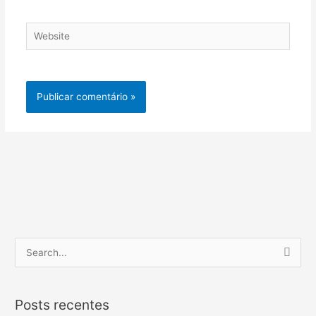
Website
P
e
s
Posts recentes
q