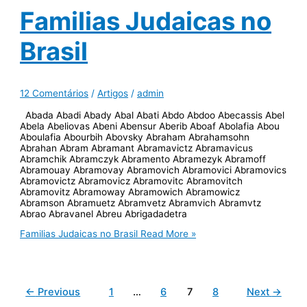
Familias Judaicas no
Brasil
12 Comentários
/
Artigos
/
admin
Abada Abadi Abady Abal Abati Abdo Abdoo Abecassis Abel
Abela Abeliovas Abeni Abensur Aberib Aboaf Abolafia Abou
Aboulafia Abourbih Abovsky Abraham Abrahamsohn
Abrahan Abram Abramant Abramavictz Abramavicus
Abramchik Abramczyk Abramento Abramezyk Abramoff
Abramouay Abramovay Abramovich Abramovici Abramovics
Abramovictz Abramovicz Abramovitc Abramovitch
Abramovitz Abramoway Abramowich Abramowicz
Abramson Abramuetz Abramvetz Abramvich Abramvtz
Abrao Abravanel Abreu Abrigadadetra
Familias Judaicas no Brasil
Read More »
←
Previous
1
…
6
7
8
Next
→